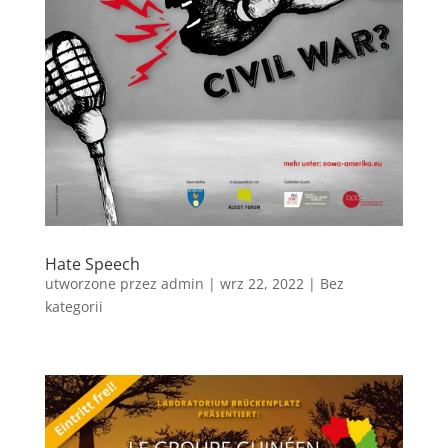
Hate Speech
utworzone przez
admin
|
wrz 22, 2022
|
Bez
kategorii