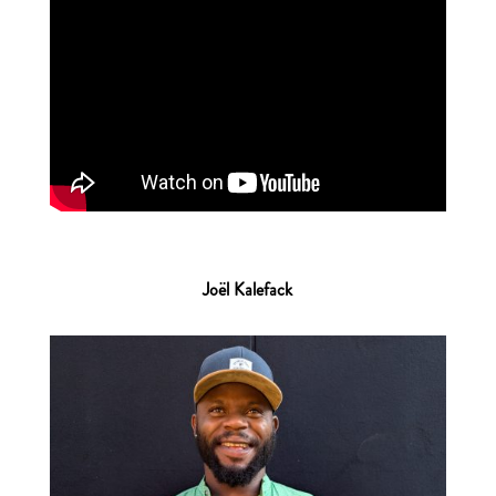
Jo
ë
l Kalefack