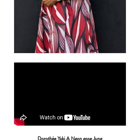
Doroth
é
e Yaki A Ngon epse Jung