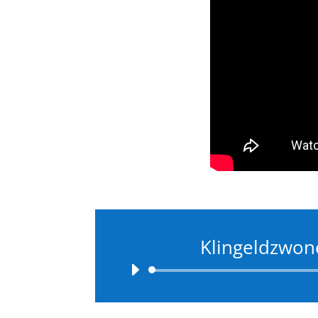
Klingeldzwon
Audio-
Player