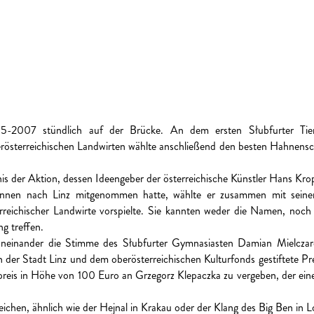
005-2007 stündlich auf der Brücke. An dem ersten Słubfurter T
erösterreichischen Landwirten wählte anschließend den besten Hahnensch
is der Aktion, dessen Ideengeber der österreichische Künstler Hans Kro
nen nach Linz mitgenommen hatte, wählte er zusammen mit seinen 
erreichischer Landwirte vorspielte. Sie kannten weder die Namen, noch
g treffen.
 voneinander die Stimme des Słubfurter Gymnasiasten Damian Mielczar
n der Stadt Linz und dem oberösterreichischen Kulturfonds gestiftete Pr
preis in Höhe von 100 Euro an Grzegorz Klepaczka zu vergeben, der e
ichen, ähnlich wie der Hejnal in Krakau oder der Klang des Big Ben in 