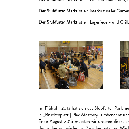
Der Słubfurter Markt
ist ein interkultureller Gart
Der Słubfurter Markt
ist ein Lagerfeuer- und Gril
Im Frühjahr 2013 hat sich das Słubfurter Parlame
in „Brückenplatz | Plac Mostowy“ umbenannt und 
Ende August 2015 mussten wir unseren direkt an 
darum herum, wieder zur Zwischennutzung. Wiede