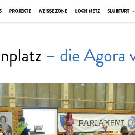
S
PROJEKTE
WEISSE ZONE
LOCH NETZ
SŁUBFURT
nplatz
– die Agora 