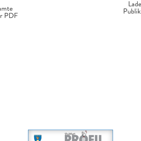
Lade
samte
Publi
er PDF