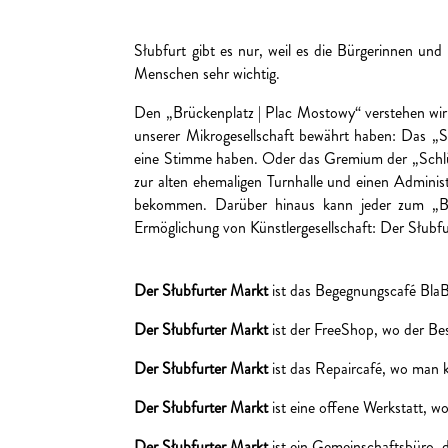
Słubfurt gibt es nur, weil es die Bürgerinnen und
Menschen sehr wichtig.
Den „Brückenplatz | Plac Mostowy“ verstehen wir al
unserer Mikrogesellschaft bewährt haben: Das „S
eine Stimme haben. Oder das Gremium der „Schlüss
zur alten ehemaligen Turnhalle und einen Admin
bekommen. Darüber hinaus kann jeder zum „Br
Ermöglichung von Künstlergesellschaft: Der Słubfur
Der Słubfurter Markt
ist das Begegnungscafé BlaB
Der Słubfurter Markt
ist der FreeShop, wo der B
Der Słubfurter Markt
ist das Repaircafé, wo man k
Der Słubfurter Markt
ist eine offene Werkstatt, w
Der Słubfurter Markt
ist ein Gemeinschaftsbüro, 