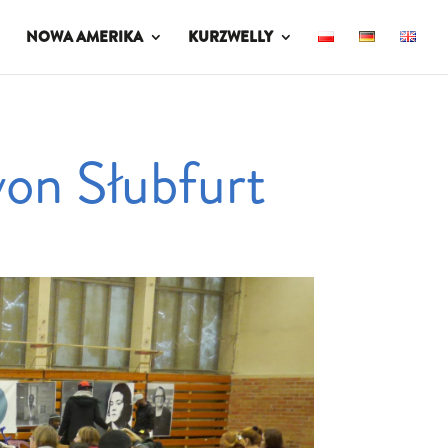
NOWA AMERIKA
KURZWELLY
von Słubfurt