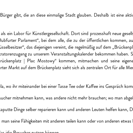
 Bürger gibt, die an diese einmalige Stadt glauben. Deshalb ist eine a
s ein Labor für Künstlergesellschaft. Dort sind prozesshaft neue gesells
łubfurter Parlament“, bei dem alle, die zu der öffentlichen kommen, a
elbesitzer“, das diejenigen vereint, die regelmäßig auf dem „Brückenpla
istratorenzugang zu unserem Veranstaltungskalender bekommen haben. 
ückenplatz | Plac Mostowy“ kommen, mitmachen und seine eigene
ter Markt auf dem Brückenplatz sieht sich als zentralen Ort für alle Me
la, wo ihr miteinander bei einer Tasse Tee oder Kaffee ins Gespräch ko
esucher mitnehmen kann, was andere nicht mehr brauchen; wo man abge
aputte Dinge selber reparieren kann und anderen Leuten helfen kann, Di
o man seine Fähigkeiten mit anderen teilen kann oder von anderen etwas 
das idie Besucher nutzen können.