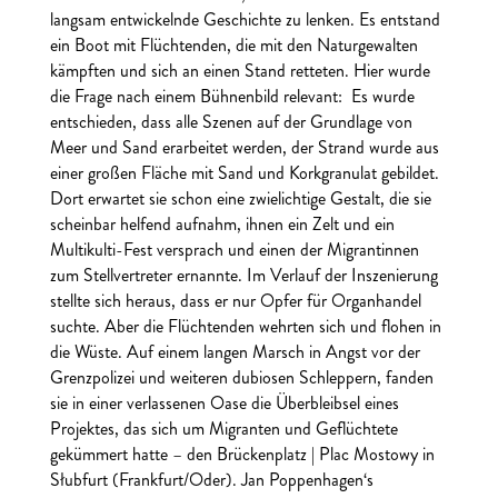
langsam entwickelnde Geschichte zu lenken.
Es entstand
ein Boot mit Flüchtenden, die mit den Naturgewalten
kämpften und sich an einen Stand retteten. Hier wurde
die Frage nach einem Bühnenbild relevant:
Es wurde
entschieden, dass alle Szenen auf der Grundlage von
Meer und Sand erarbeitet werden, der Strand wurde aus
einer großen Fläche mit Sand und Korkgranulat gebildet.
Dort erwartet sie schon eine zwielichtige Gestalt, die sie
scheinbar helfend aufnahm, ihnen ein Zelt und ein
Multikulti-Fest versprach und einen der Migrantinnen
zum Stellvertreter ernannte. Im Verlauf der Inszenierung
stellte sich heraus, dass er nur Opfer für Organhandel
suchte. Aber die Flüchtenden wehrten sich und flohen in
die Wüste. Auf einem langen Marsch in Angst vor der
Grenzpolizei und weiteren dubiosen Schleppern, fanden
sie in einer verlassenen Oase die Überbleibsel eines
Projektes, das sich um Migranten und Geflüchtete
gekümmert hatte – den Brückenplatz | Plac Mostowy in
Słubfurt (Frankfurt/Oder).
Jan Poppenhagen‘s