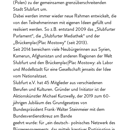
(Polen) zu der gemeinsamen grenzüberschreitenden
Stadt Słubfurt um.
Dabei werden immer wieder neue Rahmen entwickelt, die
von den Teilnehmerinnen mit eigenen Ideen gefüllt und
realisiert werden. So z.B. entstand 2009 das „Słubfurter
Parlament“, die „Słubfurter Mediathek“ und der
„Brückenplac|Plac Mostowy“ (seit 2013).
Seit 2014 bereichern viele Neubürgerinnen aus Syrien,
Kamerun, Afghanistan und anderen Regionen der Welt
Słubfurt und den Brückenplac|Plac Mostowy: als Labor
und Modellstadt für eine Gesellschaft jenseits der Idee
vom Nationalstaat.
Slubfurt e.V. hat 45 Mitglieder aus verschiedenen
Berufen und Kulturen. Gründer und Initiator ist der
Aktionskünstler Michael Kurzwelly, der 2019 zum 60-
jährigen Jubiläum des Grundgesetzes von
Bundespräsident Frank-Walter Steinmeier mit dem
Bundesverdienstkreuz am Bande
geehrt wurde: für „ein deutsch- polnisches Netzwerk des
Bürgerengagements, das mittels kreativer Partizipation in